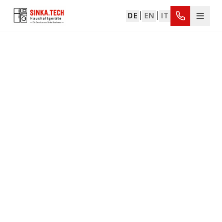
DE
|
EN
|
IT