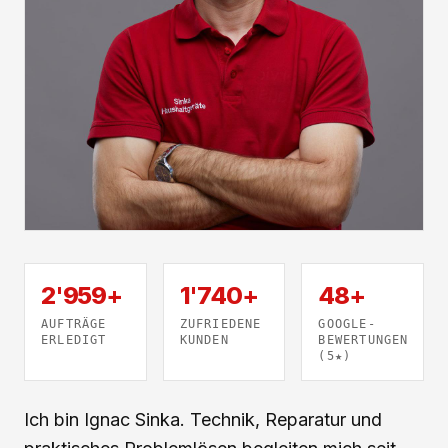
2'959+
1'740+
48+
AUFTRÄGE
ZUFRIEDENE
GOOGLE-
ERLEDIGT
KUNDEN
BEWERTUNGEN
(5★)
Ich bin Ignac Sinka. Technik, Reparatur und