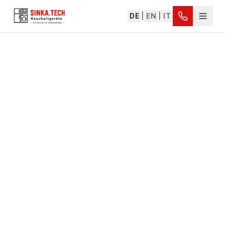
DE
|
EN
|
IT