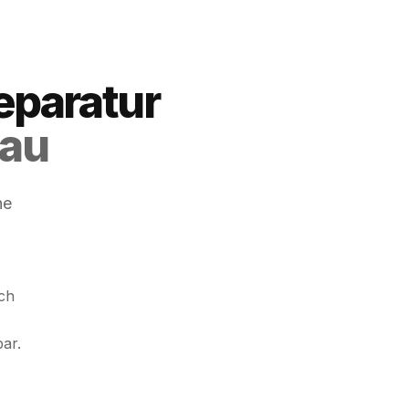
eparatur
gau
he
ch
bar.