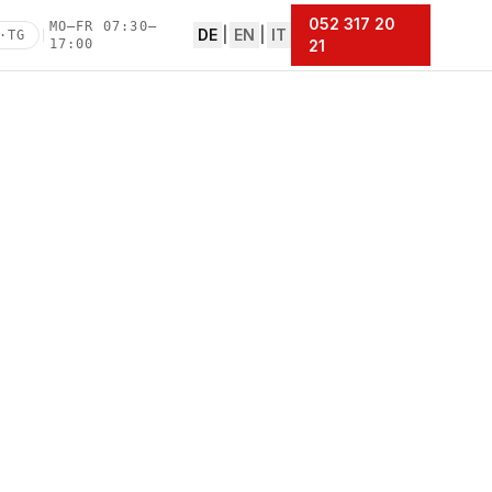
052 317 20
MO–FR 07:30–
DE
|
EN
|
IT
·TG
|
17:00
21