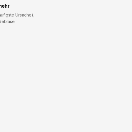
mehr
äufigste Ursache),
Gebläse.