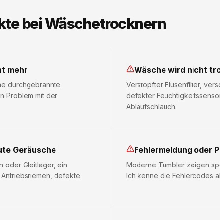
kte bei Wäschetrocknern
ht mehr
Wäsche wird nicht tr
ine durchgebrannte
Verstopfter Flusenfilter, ver
n Problem mit der
defekter Feuchtigkeitssensor
Ablaufschlauch.
ute Geräusche
Fehlermeldung oder 
 oder Gleitlager, ein
Moderne Tumbler zeigen spe
 Antriebsriemen, defekte
Ich kenne die Fehlercodes a