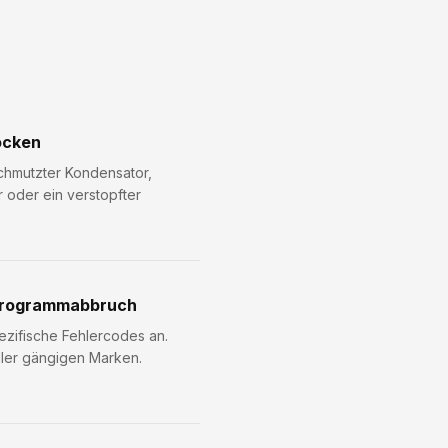
ocken
schmutzter Kondensator,
 oder ein verstopfter
Programmabbruch
zifische Fehlercodes an.
ller gängigen Marken.