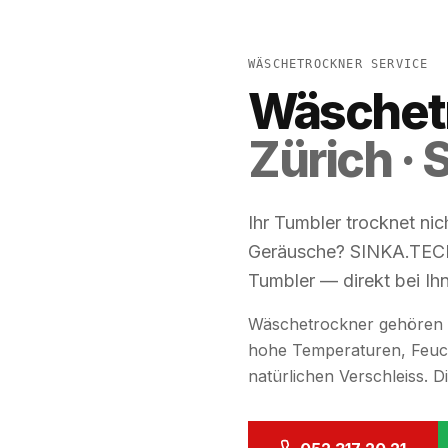
WÄSCHETROCKNER SERVICE
Wäschetr
Zürich ·
Ihr Tumbler trocknet ni
Geräusche? SINKA.TECH 
Tumbler — direkt bei Ih
Wäschetrockner gehören 
hohe Temperaturen, Feucht
natürlichen Verschleiss. Di