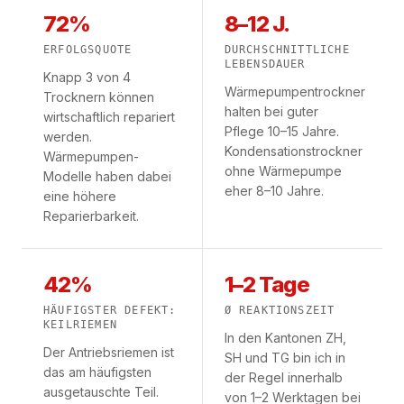
72%
8–12 J.
ERFOLGSQUOTE
DURCHSCHNITTLICHE
LEBENSDAUER
Knapp 3 von 4
Wärmepumpentrockner
Trocknern können
halten bei guter
wirtschaftlich repariert
Pflege 10–15 Jahre.
werden.
Kondensationstrockner
Wärmepumpen-
ohne Wärmepumpe
Modelle haben dabei
eher 8–10 Jahre.
eine höhere
Reparierbarkeit.
42%
1–2 Tage
HÄUFIGSTER DEFEKT:
Ø REAKTIONSZEIT
KEILRIEMEN
In den Kantonen ZH,
Der Antriebsriemen ist
SH und TG bin ich in
das am häufigsten
der Regel innerhalb
ausgetauschte Teil.
von 1–2 Werktagen bei