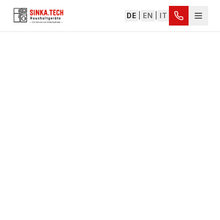
DE
|
EN
|
IT