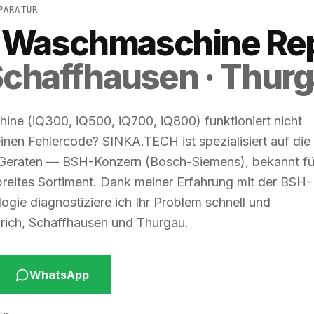
PARATUR
 Waschmaschine Rep
 Schaffhausen · Thur
ne (iQ300, iQ500, iQ700, iQ800) funktioniert nicht
einen Fehlercode? SINKA.TECH ist spezialisiert auf die
 Geräten — BSH-Konzern (Bosch-Siemens), bekannt fü
reites Sortiment. Dank meiner Erfahrung mit der BSH-
ogie diagnostiziere ich Ihr Problem schnell und
Zürich, Schaffhausen und Thurgau.
WhatsApp