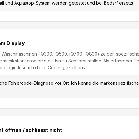
il und Aquastop-System werden getestet und bei Bedarf ersetzt.
em Display
 Waschmaschinen (iQ300, iQ500, iQ700, iQ800) zeigen spezifisch
munikationsprobleme bis hin zu Sensorausfällen. Als erfahrener Te
hnologie lese ich diese Codes gezielt aus.
che Fehlercode-Diagnose vor Ort. Ich kenne die markenspezifisc
ht öffnen / schliesst nicht