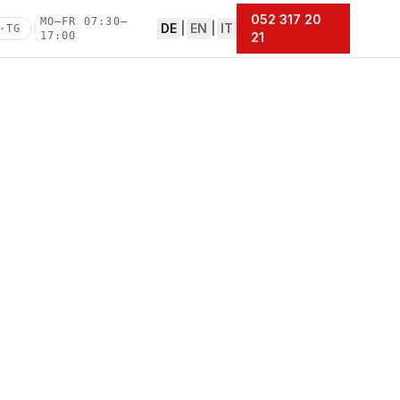
052 317 20
MO–FR 07:30–
DE
|
EN
|
IT
·TG
|
17:00
21