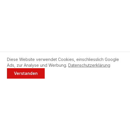
Diese Website verwendet Cookies, einschliesslich Google
Ads, zur Analyse und Werbung.
Datenschutzerklärung
Tipps für Ihre Siemens
Verstanden
Jetzt anrufen
WhatsApp
Geschirrspüler
Reinigen Sie den Filter Ihres Siemens Geschirrspülers
wöchentlich.
Verwenden Sie monatlich Maschinenreiniger bei 65°C.