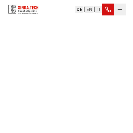
DE
|
EN
|
IT