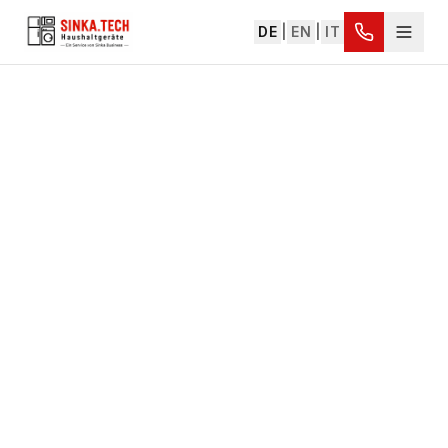
DE
|
EN
|
IT