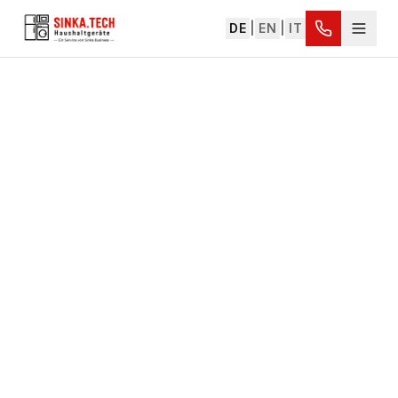
DE
|
EN
|
IT