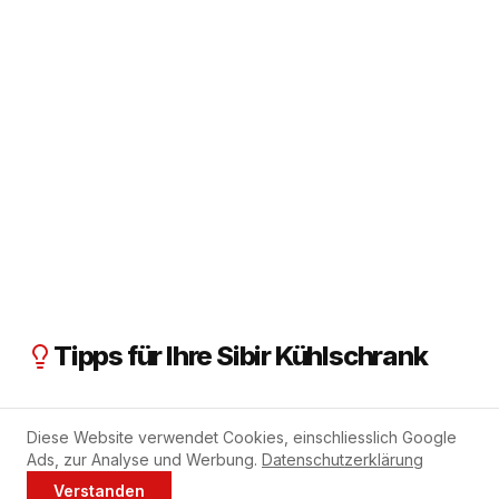
Tipps für Ihre Sibir Kühlschrank
Prüfen Sie die Türdichtung Ihres Sibir Kühlschranks
Diese Website verwendet Cookies, einschliesslich Google
regelmässig auf Beschädigungen.
Ads, zur Analyse und Werbung.
Datenschutzerklärung
Verstanden
Halten Sie die Rückwand sauber und frei von Staub für