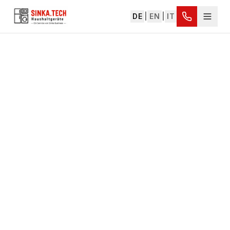
DE
|
EN
|
IT