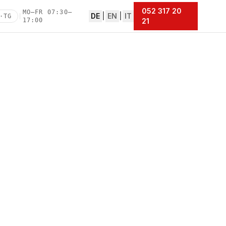
052 317 20
MO–FR 07:30–
DE
|
EN
|
IT
·TG
|
17:00
21