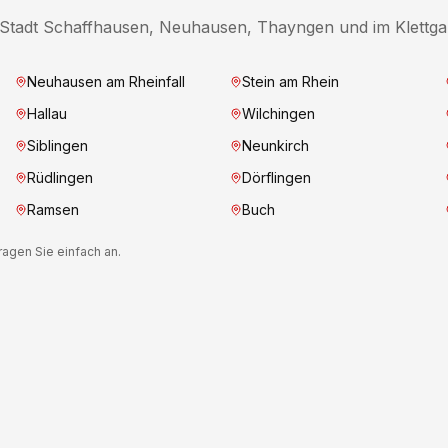
r Stadt Schaffhausen, Neuhausen, Thayngen und im Klettgau
Neuhausen am Rheinfall
Stein am Rhein
Hallau
Wilchingen
Siblingen
Neunkirch
Rüdlingen
Dörflingen
Ramsen
Buch
agen Sie einfach an.