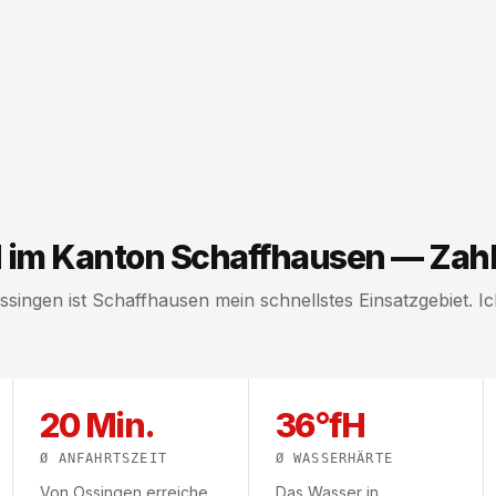
im Kanton Schaffhausen — Zahl
ingen ist Schaffhausen mein schnellstes Einsatzgebiet. I
20 Min.
36°fH
Ø ANFAHRTSZEIT
Ø WASSERHÄRTE
Von Ossingen erreiche
Das Wasser in