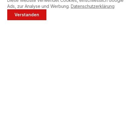
Diese Website verwendet Cookies, einschliesslich Google
Ads, zur Analyse und Werbung.
Datenschutzerklärung
Verstanden
Jetzt anrufen
WhatsApp
Tipps für Ihre Miele
Waschmaschine
Reinigen Sie das Flusensieb Ihrer Miele Waschmaschine
regelmässig (alle 2-4 Wochen).
Führen Sie monatlich einen 60°C-Leerwaschgang mit
Maschinenreiniger durch.
Lassen Sie die Tür nach dem Waschen offen stehen, um
Schimmelbildung zu vermeiden.
Überlade die Maschine nicht — das schont Lager und
Motor.