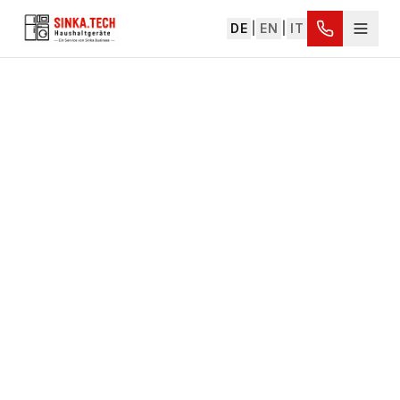
DE
|
EN
|
IT