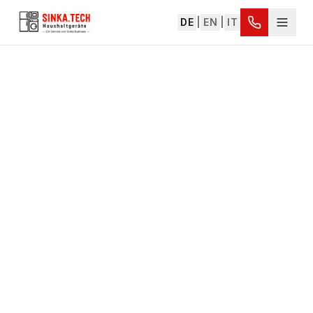
DE
|
EN
|
IT