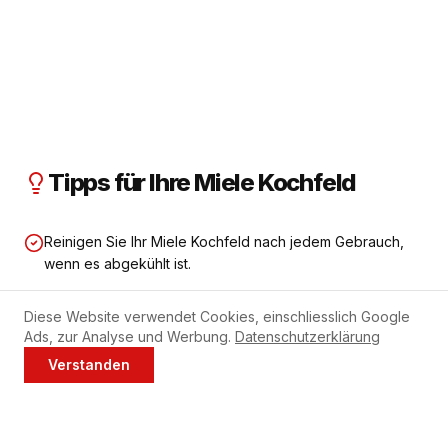
Tipps für Ihre Miele Kochfeld
Reinigen Sie Ihr Miele Kochfeld nach jedem Gebrauch,
wenn es abgekühlt ist.
Verwenden Sie keine scheuernden Reinigungsmittel auf
Diese Website verwendet Cookies, einschliesslich Google
Glaskeramik.
Ads, zur Analyse und Werbung.
Datenschutzerklärung
Verstanden
Jetzt anrufen
WhatsApp
Bei Induktion: nur geeignetes Kochgeschirr mit
magnetischem Boden verwenden.
Bei Starkstrom-Anschluss immer einen Fachmann