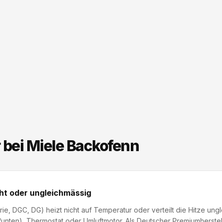
 bei Miele Backofenn
ht oder ungleichmässig
ie, DGC, DG) heizt nicht auf Temperatur oder verteilt die Hitze ung
unten), Thermostat oder Umluftmotor. Als Deutscher Premiumherstell