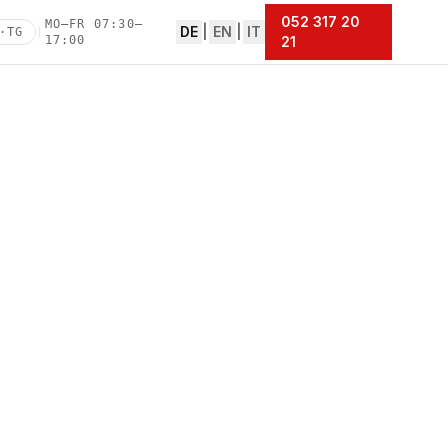
052 317 20
MO–FR 07:30–
DE
|
EN
|
IT
·TG
|
17:00
21