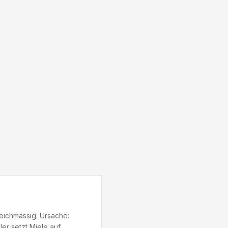
leichmässig. Ursache:
er setzt Miele auf