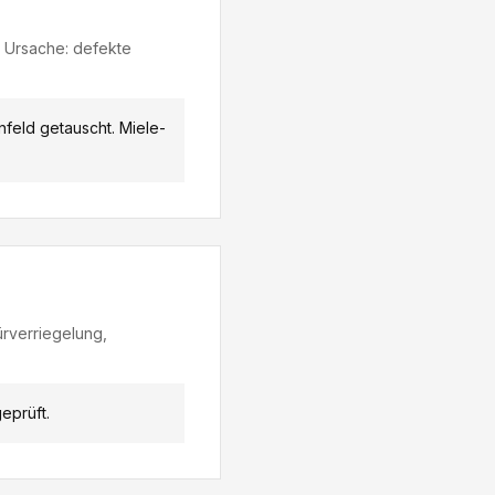
. Ursache: defekte
nfeld getauscht. Miele-
ürverriegelung,
eprüft.