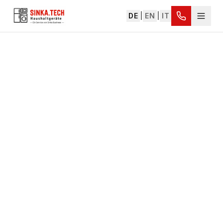
DE
|
EN
|
IT