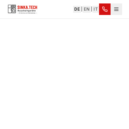
DE
|
EN
|
IT