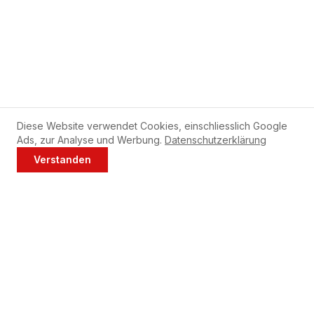
Diese Website verwendet Cookies, einschliesslich Google
Ads, zur Analyse und Werbung.
Datenschutzerklärung
Verstanden
Jetzt anrufen
WhatsApp
Tipps für Ihre Fors Geschirrspüler
Reinigen Sie den Filter Ihres Fors Geschirrspülers
wöchentlich.
Verwenden Sie monatlich Maschinenreiniger bei 65°C.
Sprüharme regelmässig auf verstopfte Düsen prüfen.