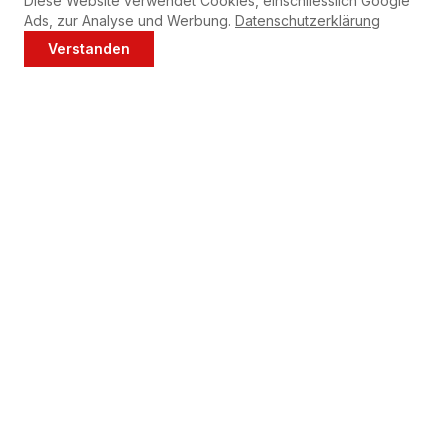
Diese Website verwendet Cookies, einschliesslich Google
Ads, zur Analyse und Werbung.
Datenschutzerklärung
Verstanden
Jetzt anrufen
WhatsApp
Tipps für Ihre Electrolux
Waschmaschine
Reinigen Sie das Flusensieb Ihrer Electrolux
Waschmaschine regelmässig (alle 2-4 Wochen).
Führen Sie monatlich einen 60°C-Leerwaschgang mit
Maschinenreiniger durch.
Lassen Sie die Tür nach dem Waschen offen stehen, um
Schimmelbildung zu vermeiden.
Überlade die Maschine nicht — das schont Lager und
Motor.