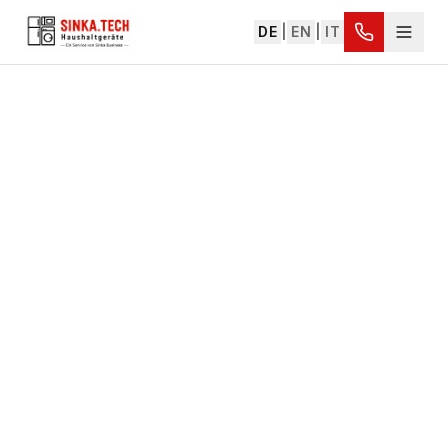
DE
|
EN
|
IT