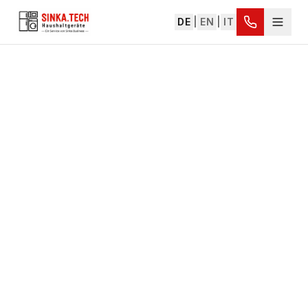
DE
|
EN
|
IT