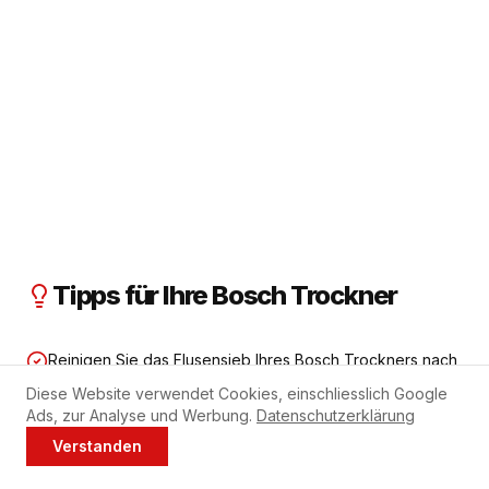
Tipps für Ihre Bosch Trockner
Reinigen Sie das Flusensieb Ihres Bosch Trockners nach
jedem Trockengang.
Diese Website verwendet Cookies, einschliesslich Google
Ads, zur Analyse und Werbung.
Datenschutzerklärung
Den Wärmetauscher alle 3-6 Monate mit Wasser
Verstanden
Jetzt anrufen
WhatsApp
ausspülen.