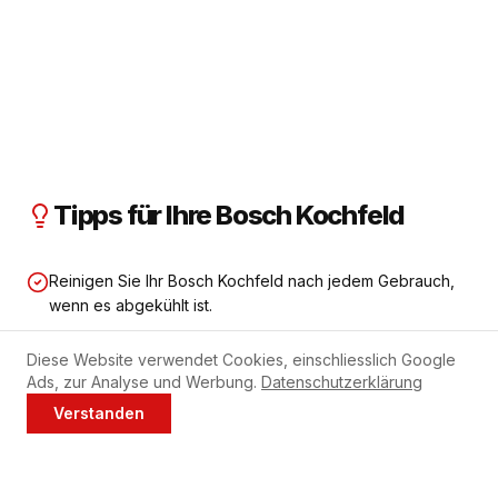
Tipps für Ihre Bosch Kochfeld
Reinigen Sie Ihr Bosch Kochfeld nach jedem Gebrauch,
wenn es abgekühlt ist.
Verwenden Sie keine scheuernden Reinigungsmittel auf
Diese Website verwendet Cookies, einschliesslich Google
Glaskeramik.
Ads, zur Analyse und Werbung.
Datenschutzerklärung
Verstanden
Jetzt anrufen
WhatsApp
Bei Induktion: nur geeignetes Kochgeschirr mit
magnetischem Boden verwenden.