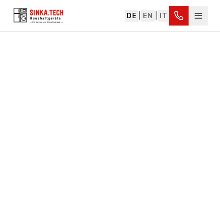
DE
|
EN
|
IT