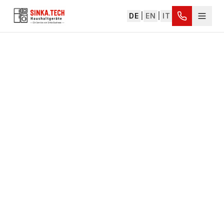
DE
|
EN
|
IT