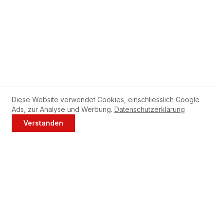
Diese Website verwendet Cookies, einschliesslich Google
Ads, zur Analyse und Werbung.
Datenschutzerklärung
Tipps für Ihre Bosch
Verstanden
Jetzt anrufen
WhatsApp
Geschirrspüler
Reinigen Sie den Filter Ihres Bosch Geschirrspülers
wöchentlich.
Verwenden Sie monatlich Maschinenreiniger bei 65°C.