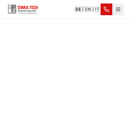
DE
|
EN
|
IT