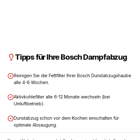
Tipps für Ihre Bosch Dampfabzug
Reinigen Sie die Fettfilter Ihrer Bosch Dunstabzugshaube
alle 4-6 Wochen.
Aktivkohlefilter alle 6-12 Monate wechseln (bei
Umluftbetrieb).
Dunstabzug schon vor dem Kochen einschalten für
optimale Absaugung.
Abluftkanal alle 2-3 Jahre professionell reinigen lassen.