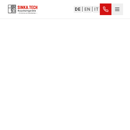
DE
|
EN
|
IT