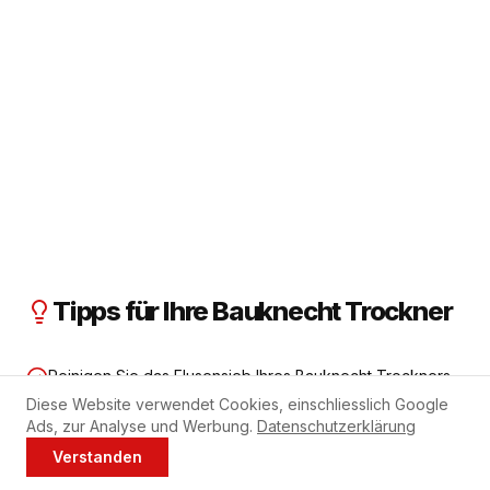
Tipps für Ihre Bauknecht Trockner
Reinigen Sie das Flusensieb Ihres Bauknecht Trockners
nach jedem Trockengang.
Diese Website verwendet Cookies, einschliesslich Google
Ads, zur Analyse und Werbung.
Datenschutzerklärung
Den Wärmetauscher alle 3-6 Monate mit Wasser
Verstanden
Jetzt anrufen
WhatsApp
ausspülen.