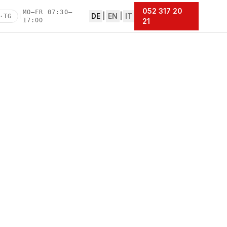
052 317 20
MO–FR 07:30–
DE
|
EN
|
IT
·TG
|
17:00
21