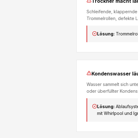
Trockner macht la
Schleifende, klappernde
Trommelrollen, defekte L
Lösung:
Trommelrol
Kondenswasser läu
Wasser sammelt sich unte
oder überfüllter Kondens
Lösung:
Ablaufsyst
mit Whirlpool und Ign