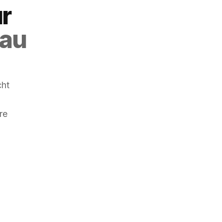
r
gau
cht
re