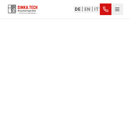
DE
|
EN
|
IT