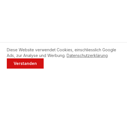
Diese Website verwendet Cookies, einschliesslich Google
Ads, zur Analyse und Werbung.
Datenschutzerklärung
Tipps für Ihre Bauknecht
Verstanden
Geschirrspüler
Jetzt anrufen
WhatsApp
Reinigen Sie den Filter Ihres Bauknecht Geschirrspülers
wöchentlich.
Verwenden Sie monatlich Maschinenreiniger bei 65°C.
Sprüharme regelmässig auf verstopfte Düsen prüfen.