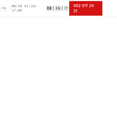
052 317 20
MO–FR 07:30–
DE
|
EN
|
IT
·TG
|
17:00
21