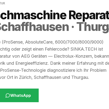
TUR
chmaschine Reparat
 Schaffhausen · Thur
 (ProSense, AbsoluteCare, 6000/7000/8000/9000)
richtig oder zeigt einen Fehlercode? SINKA.TECH ist
eparatur von AEG Geräten — Electrolux-Konzern, bekann
sorik und Energieeffizienz. Dank meiner Erfahrung mit d
t ProSense-Technologie diagnostiziere ich Ihr Problem
 vor Ort in Zürich, Schaffhausen und Thurgau.
WhatsApp