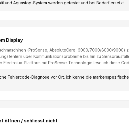
il und Aquastop-System werden getestet und bei Bedarf ersetzt.
em Display
schmaschinen (ProSense, AbsoluteCare, 6000/7000/8000/9000) ze
ngsfehlern über Kommunikationsprobleme bis hin zu Sensorausfälle
er Electrolux-Plattform mit ProSense-Technologie lese ich diese Cod
che Fehlercode-Diagnose vor Ort. Ich kenne die markenspezifisc
ht öffnen / schliesst nicht