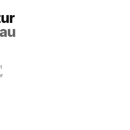
ur
gau
t
er